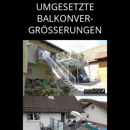
UMGE­­­­SETZTE
BALKON­­­­VER­­­­
GRÖSSER­­­­UNGEN