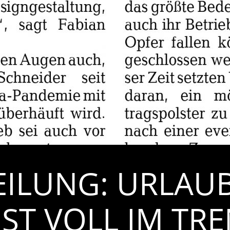
EILUNG: URLAU
IST VOLL IM TR