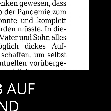
B AUF
END