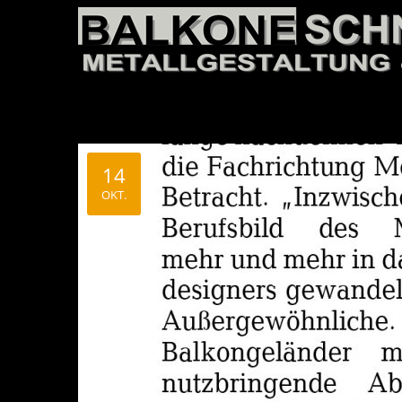
14
OKT.